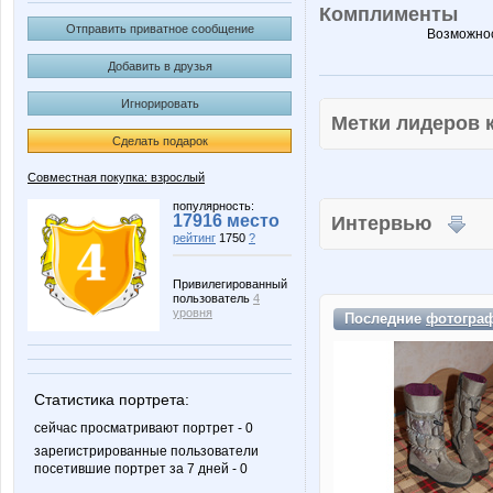
Комплименты
Отправить приватное сообщение
Возможнос
Добавить в друзья
Игнорировать
Метки лидеров
Сделать подарок
Совместная покупка: взрослый
популярность:
17916 место
Интервью
рейтинг
1750
?
Привилегированный
пользователь
4
уровня
Последние
фотогра
Статистика портрета:
сейчас просматривают портрет - 0
зарегистрированные пользователи
посетившие портрет за 7 дней - 0