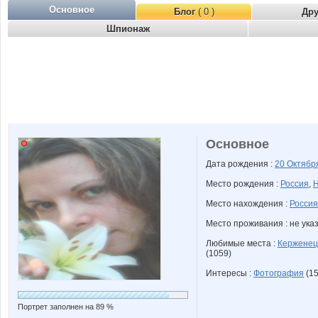
Основное
Блог
( 0 )
Др
Шпионаж
Основное
Дата рождения :
20 Октяб
Место рождения :
Россия
,
Н
Место нахождения :
Россия
Место проживания : не ука
Любимые места :
Керженец
(1059)
Интересы :
Фотография
(15
Портрет заполнен на 89 %