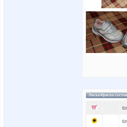
Лиска-Ириска состо
Кл
Кл