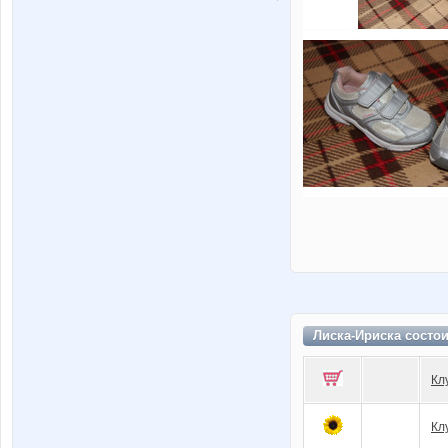
Лиска-Ириска состо
Кл
Кл