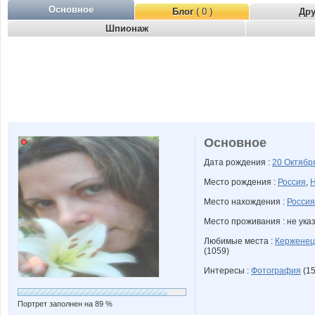
Основное
Блог
( 0 )
Др
Шпионаж
Основное
Дата рождения :
20 Октяб
Место рождения :
Россия
,
Н
Место нахождения :
Россия
Место проживания : не ука
Любимые места :
Керженец
(1059)
Интересы :
Фотография
(15
Портрет заполнен на 89 %