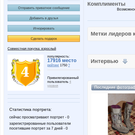
Комплименты
Отправить приватное сообщение
Возможнос
Добавить в друзья
Игнорировать
Метки лидеров
Сделать подарок
Совместная покупка: взрослый
популярность:
17916 место
Интервью
рейтинг
1750
?
Привилегированный
пользователь
4
уровня
Последние
фотогра
Статистика портрета:
сейчас просматривают портрет - 0
зарегистрированные пользователи
посетившие портрет за 7 дней - 0